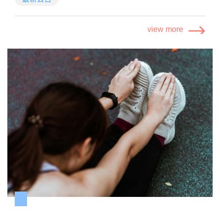
調查日期：2025年3月21日至3月29日
抽獎資格：完整填答者可參與抽獎活動、人人有獎[每人
view more
限答一份，資料缺漏、重複填答者（手機/IP/瀏覽器
等）、填答時間不當將失去抽獎資格
獎項：
【BALMUDA The Range微波烤箱】1名
【遠東SOGO百貨好禮即享券3000元】2名
【國賓影城全台通用電影票好禮即享券2入】10名
【全聯福利中心即享券100元】30名
其他說明：
【便利商店即享券100元】30名
【BALMUDA The Range微波烤箱】會電話聯絡通知中
【LINE POINTS 50點】100名
獎者領獎，未在4/30（三）以前未回覆領獎所需資料，
視同放棄獲獎資格，將另行抽出備取名單遞補。
【遠東SOGO百貨好禮即享券3000元】【國賓影城全台
通用電影票好禮即享券2入】【全聯福利中心即享券100
元】【便利商店即享券100元】【LINE POINTS 50
點】皆為電子禮券，預計於4月底以前透過簡訊發送，
請留意是否有收到獎勵。