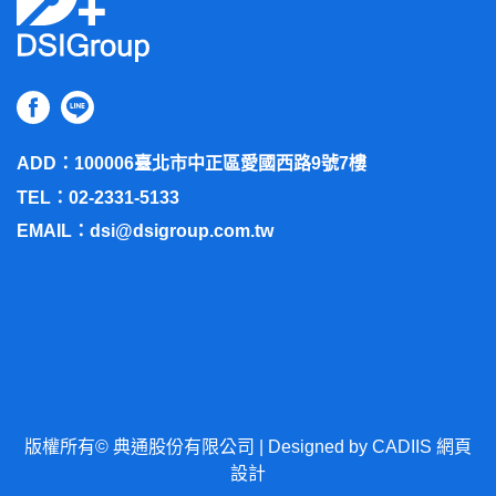
usp=sharing
談
本公司為研究分析機構，無任何政治傾向或產品推銷之
訪談方式：一對一訪談 (約3~4位研究人員隨同記錄)
行為，一切中立。
活動加碼：明年3月中，抽出100元超商禮券50名
根據個資法規定，本公司活動內容為研究人員研究與分
析使用，個人資料與談話內容不會外洩請放心。
您提交表單後，經由研究人員審核篩選，符合初步條件
ADD：100006
臺北市中正區愛國西路9號7樓
的受訪者我們將會電話聯絡詢問一些細節問題，請注意
TEL：02-2331-5133
來電；若不符合者，很抱歉我們將不會另外通知，感謝
EMAIL：
dsi@dsigroup.com.tw
您的回覆。
本活動之車馬費須配合活動規範發放，報名後將由本公
司負責之專案人員進行聯絡時告知。
本公司將保留最終受邀名單之權力，條件不符者恕不另
行通知。
版權所有© 典通股份有限公司 | Designed by CADIIS
網頁
設計