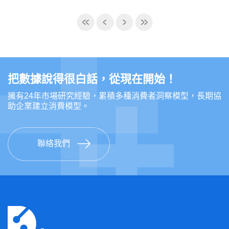
單並安排面試
現金
面試時間：2025/04/14 (一)~2025/05/09 (五)
➜報名連結：
https://www.surveycake.com/s/86qPY
公布錄取：2025/05/16 (五) 開始個別聯繫錄取名單，安
排實習時間
報名參與訪談者，可再參加抽獎
實習時間
我們將於明年3月中，抽出100元超商禮券50名
2025年7~8月，每週實習時數約30小時，總實習時數約
把數據說得很白話，從現在開始！
為150小時。
擁有24年市場研究經驗，累積多種消費者洞察模型，長期協
報名條件：
社群數據實習生、數據工程實習生配合工作需求，個別
助企業建立消費模型。
50-65歲女性
安排遠距實習與定期Meeting。
有臉部保養習慣
實際時間將於錄取後討論。我們精心規劃完整的實習計
近期有購買臉部保養品經驗
聯絡我們
畫，若有旅行規劃者請審慎評估，特殊情況請註明告
居住於台北、新北，願意在家訪談
訪談資訊：
知。
樂於表達、與他人分享看法
實習地點
活動報酬：錄取後完整參與可獲得現金NT$3000
典通股份有限公司（臺北市中正區愛國西路9號7樓）
訪談時間：訪談時間：2024/12月中~2025/02月中
完整簡章下載：
星期一~五 10:00~18:00，約2小時，配合您方便的時間
https://drive.google.com/file/d/1zM1f1RCK3Lidyi0D6I65
訪談地點：居住於台北、新北，願意在自己家中接受訪
注意事項：