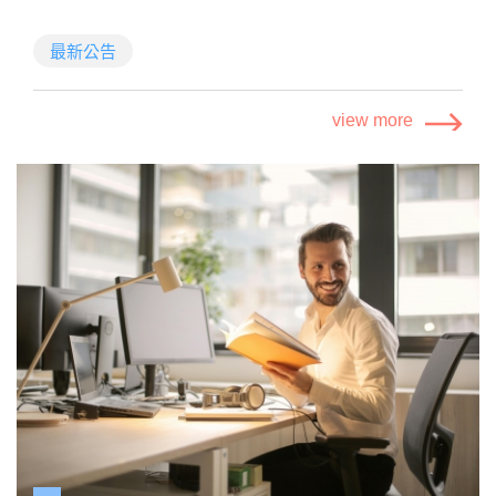
nodeid=129&pid=18908
數位金融服務的體驗滿意度及相關建議，透過臺灣集中
保管結算所及台灣金融研訓院委託本公司，於114年3月
最新公告
中至4月底進行數位金融服務滿意度的電訪調查，調查
結果將作為未來政策精進及敦促金融機構或周邊單位優
金管會「金融科技發展路徑圖2.0」列有推動措施4-3-
view more
化數位金融服務的參考。
3「客戶體驗滿意度研究調查」，將透過電訪調查方
式，瞭解民眾對銀行類、證券期貨類、保險類等數位金
融服務的使用經驗及滿意度，以及對未來數位金融服務
發展或需求的建議。
本次電訪僅是單純意見調查，不會要求民眾提供銀行帳
號相關資訊或繳納任何款項，也不會提供投資建議，鼓
勵受訪民眾踴躍提供寶貴意見。該會亦提醒民眾，如遇
有疑似詐騙情形，請立即撥打165反詐騙諮詢專線查
證。
如對本調查有任何疑問，可於上班時間洽：
☎執行單位－典通股份有限公司 02-2331-5133分機
601~604
☎委託單位－金融監督管理委員會金融市場發展及創新