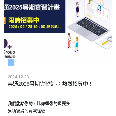
📌網址：
獎項：
https://www.tdcc.com.tw/portal/zh/news/content/4028c0
現金 8800元 - 1名
現金 6600元 - 1名
🔍台灣金融研訓院網站
超商即享券200元 – 100名
📌查詢位址：首頁 > 最新消息 > 研究資訊
LINE Point點數20點 - 300名
📌發布日期：2025-03-12
下載活動專屬APP並加入會員另可獲得超商虛擬商品卡
📌文章標題：金融監督管理委員會(以下簡稱金管會)為
50元
瞭解民眾使用數位金融服務的體驗滿意度及相關建議…
📌網址：
https://www.tabf.org.tw/
※
超商即享券、LINE Point及超商虛擬商品卡皆為電子
禮券，已透過簡訊發送，請留意是否有收到獎勵。若未
2024-12-23
收到，請加入EZChoice LINE官方帳號@elw5474f留言
典通2025暑期實習計畫 熱烈招募中！
給小編，並提供手機號碼。
※
現金獎會另發簡訊通知聯絡領獎，請中獎者加入
EZChoice LINE官方帳號@elw5474f留言給小編，若在
2/7(五) 前未聯繫完成領獎，逾時等同於放棄獲獎資格，
我們能給你的，比你想像的還要多！
我們會抽出新的獲獎者。
※
問卷中填選「禮券發送至EZChoice app」的會員們
累積寶貴的實戰經驗
請注意