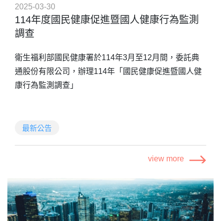
2025-03-30
114年度國民健康促進暨國人健康行為監測
調查
衛生福利部國民健康署於114年3月至12月間，委託典
通股份有限公司，辦理114年「國民健康促進暨國人健
康行為監測調查」
調查係針對全國及各縣市18歲以上民眾各項重要疾病認
知與飲食等健康行為盛行狀況、相關預防保健服務利用
最新公告
情形之現況及變化趨勢，由電話訪問員進行市話與手機
調查，電話樣本由全國住宅電話資料庫與數位發展部公
view more
布行動通信網路業務用戶號碼核配資料庫，以隨機方式
本項調查為政府機關依據統計法所辦理的統計調查，調
抽出，調查內容包括：個人資料、疾病認知、健康行
查問卷採不記名方式，問卷不會留下任何足以辨識個人
為、飲食，以及氣候環境之調適等。
的資訊，訪問的資料經過核對確認沒有可辨識個人的資
訊後會以電子檔方式永久保存，國民健康署將會盡力維