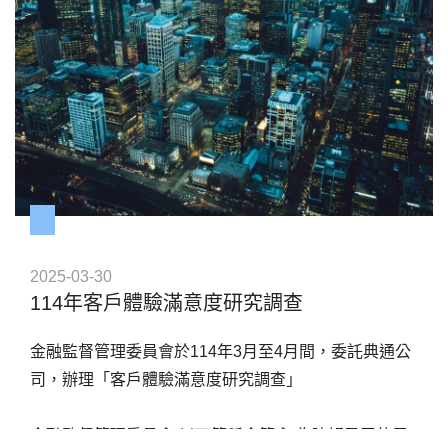
護每一位受訪民眾的隱私及善盡保密責任；蒐集資料只
如對本調查有任何疑問，可於上班時間洽：
會進行整體分析，您個人回答內容不會被辨識出來，也
不會有商業利益的行為，您有任何疑慮都可以向國民健
☎執行單位－典通股份有限公司 02-2331-5133分機
康署及內政部警政署「
601~604
165
反詐騙諮詢專線
」確認，也
可以向國立成功大學人類研究倫理審查委員會諮詢研究
☎委託單位－衛生福利部國民健康署監測研究及健康教
者參與權益，敬請放心接受訪問。
育組
洪小姐：02-2522-0867
劉小姐：04-2217-2243
☎內政部警政署165反詐騙諮詢專線
🔍衛生福利部國民健康署網站
2025-03-30
📌查詢位址：首頁 > 本署公告
114年客戶體驗滿意度研究調查
📌發布日期：114年02月27日
📌文章標題：
金融監督管理委員會於114年3月至4月間，委託典通公
「114年度國民健康促進暨國人健康行為監測調查」電
司，辦理「客戶體驗滿意度研究調查」
話訪問刻正進行中，籲請接獲電話之民眾接受訪問
https://www.hpa.gov.tw/Pages/Detail.aspx?
金融監督管理委員會(以下簡稱金管會)為瞭解民眾使用