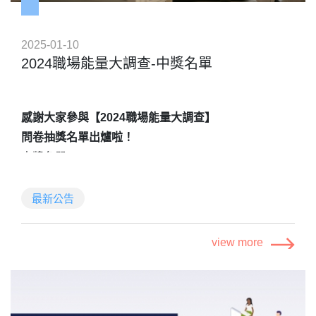
處 02-8968-0086
☎內政部警政署165反詐騙諮詢專線
2025-01-10
2024職場能量大調查-中獎名單
🔍金融監督管理委員會網站
📌查詢位址：首頁 > 公告訊息 > 新聞稿
📌發布日期：2025-03-12
感謝大家參與【2024
職場能量大調查】
📌文章標題：金管會委外辦理數位金融服務客戶體驗滿
問卷抽獎名單出爐啦！
意度研究調查
中獎名單：
📌網址：
https://www.fsc.gov.tw/ch/home.jsp?
https://drive.google.com/file/d/14aee9HhsqLZEg-
id=2&parentpath=0&mcustomize=news_view.jsp&datase
BTkImsQCfXFnoFNlq2/view?usp=sharing
最新公告
🔍臺灣集中保管結算所網站
活動名稱：2024職場能量大調查
view more
📌查詢位址：首頁 > 最新消息
調查日期：2024年12月13日至2025年1月8日
📌發布日期：2025.03.13
抽獎資格：完整填答者可參與抽獎活動、人人有獎[每人
📌文章標題：【訊息公告】金管會新聞稿：金管會委外
限答一份，資料缺漏、重複填答者（手機/IP/瀏覽器
辦理數位金融服務客戶體驗滿意度研究調查
等）、填答時間不當將失去抽獎資格