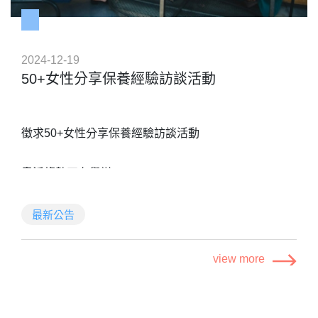
職夥伴。
舒適的員工吧檯區-舒緩疲勞壓力，給你滿滿的精神與
活力。
2024-12-19
滿滿的零食區 - 零食咖啡永遠充足，讓你工作時肚子不
50+女性分享保養經驗訪談活動
空虛~
交通便利的地理位置 - 位在西門商圈附近（小南門捷運
站1號出口）。
徵求50+女性分享保養經驗訪談活動
報名時間
請在2025/02/28(五) 19:00 前，完成線上報名
奧沃趨勢正在舉辦
填寫線上報名表單，報名連結：
【50+女性分享保養經驗】
訪談活動
https://forms.gle/n5ZCff3mJ3J7CEAe9
最新公告
並將履歷表寄到
shufang@dsigroup.com.tw
50歲以後，你是否愈來愈暸解自己、接納自己的各種狀
履歷表需包含基本資料，個人照、聯絡方式、學經歷、
態、對於自己的容貌感到自在？
view more
自傳…
誠摯邀請50-65歲、有臉部保養習慣、近期有購買臉部
面試審查階段
保養品經驗的女性
書面審查：2025/03/31 (一) 前Email聯繫通過書審之名
跟我們分享您的生活與保養哲學，即有機會獲得3000元