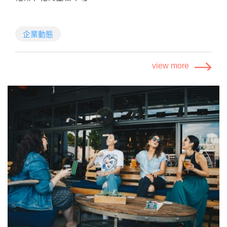
認識各領域專業高手
由於禮券發放上遇到小問題，本次活動的禮券全數都改
挖掘自己的職場優勢
由簡訊發送，
如果你對以下8
種領域有興趣，歡迎加入我們，接受挑
企業動態
請查看手機簡訊領獎，造成不便敬請見諒！
戰，一同築夢
社群數據
view more
數據工程
健康產品創意行銷
健康軟體產品儲備PM
市場行銷策略研究
市調行銷產品儲備PM
政策研究
調查實務
公司福利與特色
時薪：190元，按實際能力與貢獻增加彈性工作時間、
實習週數。
實習期間表現優異，我們將誠摯地歡迎您成為我們的正