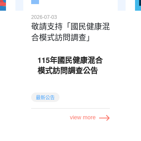
會透過
發送
手機簡訊方式
給您，敬請留意手機訊
2026-07-03
敬請支持「國民健康混
息。
合模式訪問調查」
📋 活動資訊與抽獎資格
115年國民健康混合
2026年5月
調查日期：
模式訪問調查公告
15日至6月28日
活動名稱 / 調查主題：
衛生福利部國民健康署
委託
我的堅果日常調查、零
最新公告
典通股份有限公司
辦理「國
食喜好大調查、零食好
民健康混合模式訪問調查」，
好吃、生活中的零食時
於
115年6月至9月
進行調
view more
查，懇請受訪民眾支持與配
刻、你是哪一派零食
合。
控、我愛吃堅果