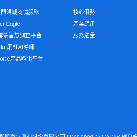
，並佩掛
函
訪員識別
便利組 (無效期)
。向您說明清楚調查
證
共 100 組
（$200）：
I專門領域商情服務
核心優勢
內容後再進行訪問，完
er Eagle
產業應用
●
好禮即享券-四大超商
成訪問後將致贈
超商商
便利組 (無效期)
!雲端智慧調查平台
服務能量
。
品卡 200 元
共 100 組
（$100）：
Star網紅AI導師
如您收到的
網路調查：
hoice產品孵化平台
是網路調查邀請信函，
感謝您的支持與參
誠摯地邀請您自行上網
與！也期待未來能有
填答問卷。完成問卷
更多機會和大家一起
後，將以簡訊或 email
參與活動，繼續分享
致贈
超商電子商品卡
問卷。
。如有填卷或操
200 元
✨ 敬請期待下一波精
作的問題，歡迎致電典
彩活動！ ✨
通公司由專人為您協