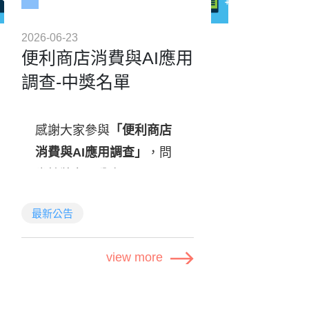
術季活動調查
2026-06-23
2026年6月
調查日期：
便利商店消費與AI應用
10日至6月26日
調查-中獎名單
完整填答者
抽獎資格：
可參與抽獎活動，每人
感謝大家參與
「便利商店
限答一份。資料缺漏、
消費與AI應用調查」
，問
重複填答者（手機 / IP
卷抽獎名單公布囉！
/ 瀏覽器等）、填答時
間不當將失去抽獎資
點我查看中獎名單
最新公告
格。
view more
活動資訊
🎁 獎項內容
活動名稱：
便利商店消費