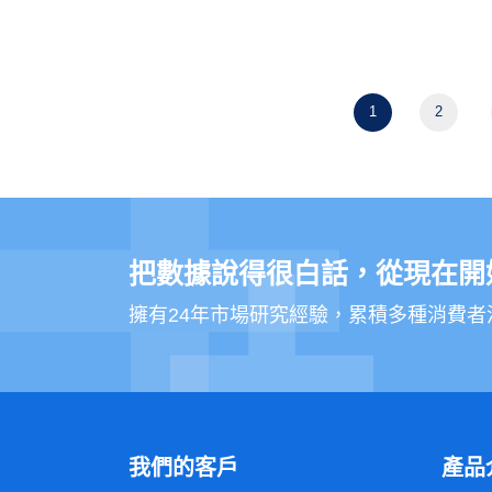
爐！
🏆 各週中獎名單
1
2
👉 點此查看各週中
獎名單 (Google Driv
e)
把數據說得很白話，從現在開
🎁 獎勵發放方式
擁有24年市場研究經驗，累積多種消費
本次禮品為四大超商的電
子商品卡，將會於
透
週三
過您於問卷所填寫的「
手
」直接發
機簡訊或 EMAIL
我們的客戶
產品