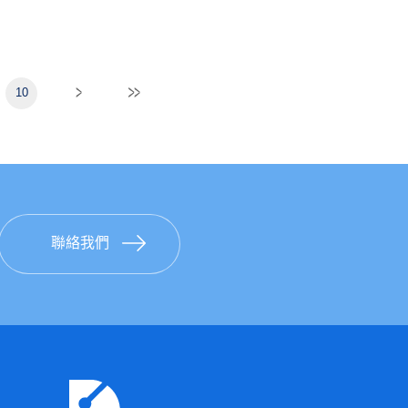
●
2026台積電限量版乖
與AI應用調查
共 2 名
乖：
調查日期：
2026年6月1日
●
共
召喚浪漫再生蠟筆：
至2026年6月5日
10
50 名
抽獎資格：
問卷有效填
答、達合理作答時間、填
⚠️ 領獎與其他說明
寫內容邏輯正確，且未重
覆填答者。
獎項皆為實體物
聯絡我們
品，將於
7/15(三)
透過電子信箱或電
獎項
話連絡相關事宜，
全家購物金300元兌換序號
請留意是否有收到
一組，共20名。
信件或來電通知。
中獎者請於