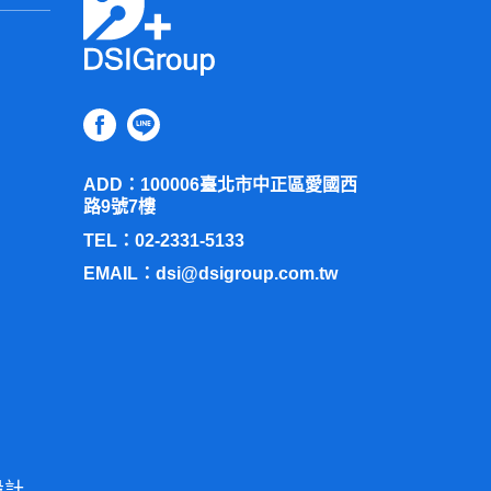
其他說明
以前回
7/22(三)
覆，
逾期未回覆視
獎品發送：
預計於2026年
。
同放棄
6月30日前，由E-mail進行
兌換序號發送。
獎項預計八月份陸
續寄送。
ADD：100006
兌換使用期間：
2026年6
臺北市中正區愛國西
路9號7樓
月25日起至2026年12月31
TEL：02-2331-5133
日 23:59止。
📞 聯絡管道
EMAIL：
dsi@dsigroup.com.tw
注意事項
如遇到任何問題，請寄信
本序號僅限兌換乙次，
至研究員信箱做洽詢：
結帳時請出示，不得重
聯絡信箱：
複使用，使用後一律不
yicing@dsigroup.com.tw
接受退換貨。