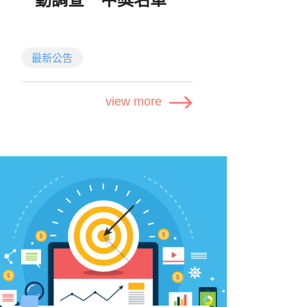
公告
最新公告
感謝參與【台積心築藝術季活
動調查】！
view more
問卷抽獎名單出爐啦！
🏆 中獎名單
👉 點此查看中獎名
單 (Google Drive)
📋 活動資訊與抽獎資格
台積心築藝
活動名稱：