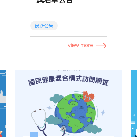
2026-07-16
最新公告
感謝大家參與【堅果市場】調
問卷抽獎名單公布
查，
view more
囉！🎉
中獎名單已經抽出，恭喜所有
幸運得主！
🏆 中獎名單與領獎方式
👉 點此查看中獎名
單 (Google Drive)
本次禮品為
，將
電子禮券