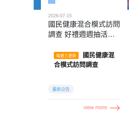
2026-07-15
國民健康混合模式訪問
調查 好禮週週抽活動-
中獎名單公告(每週三
國民健康混
更新)
每週三更新
合模式訪問調查
好禮週週抽活動－
中獎名單公告
最新公告
感謝大家參與【國民健康混合
view more
模式訪問調查】！
第四週的問卷抽獎名單出