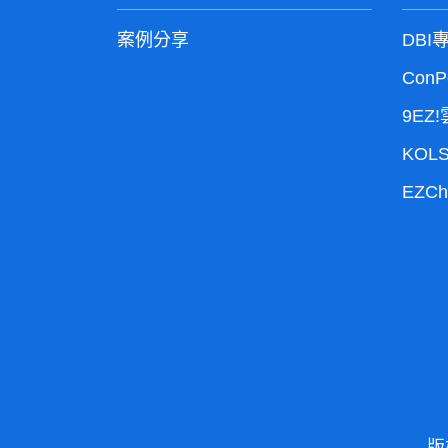
送給您，請留意手機簡訊
案例分享
DB
或 EMAIL 訊息。感謝您的
熱情參與！
ConP
9EZ
請確認手機
發送簡訊：
簡訊或 EMAIL
KOL
EZC
國民健康混
活動名稱：
合模式訪問調查
115年7月至
活動期間：
8月
✨ 每週 75 份好禮，共抽
5 週
●