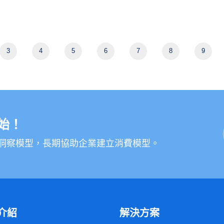
政府過去多以大型面訪方
問卷有效填
抽獎資格：
式辦理健康調查，為瞭解
答、且填寫內容邏輯正
民眾對於面訪、網路自填
確、且未重覆填答者
3
4
5
6
7
8
9
問卷等模式的偏好及可行
性，特別辦理本次調查，
🎁 獎項內容
作為未來推動全國性健康
調查之參考。
●
好禮即享券-頂規好禮
組 (無效期)
始！
一、調查方式與感謝禮
共 10 組
（$1,000）：
者洞察模型，長期協助企業建立消費模型。
●
好禮即享券-頂規好禮
如您收到的
面訪調查：
組 (無效期)（$500）：
是面訪調查邀請信函，
共 50 組
面訪員將會到府拜訪，
隨身攜帶
致受訪者公
●
好禮即享券-四大超商
介紹
解決方案