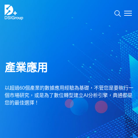
數據服務
核心優勢
產業應用
產業應用
服務能量
以超過60個產業的數據應用經驗為基礎，不管您是要執行一
產品介紹
個市場研究，或是為了數位轉型建立AI分析引擎，典通都是
您的最佳選擇！
服務案例
數據碰！